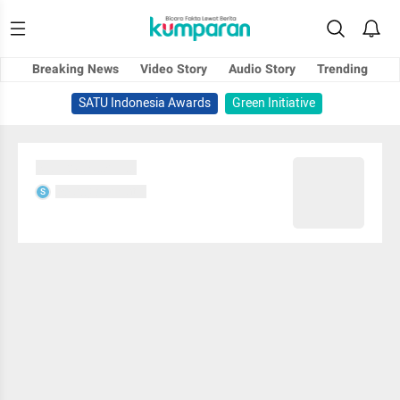
Breaking News
Video Story
Audio Story
Trending
SATU Indonesia Awards
Green Initiative
Sedang memuat...
Sedang memuat...
S