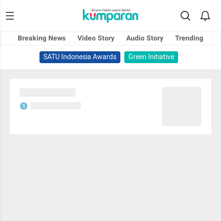
Breaking News
Video Story
Audio Story
Trending
SATU Indonesia Awards
Green Initiative
Sedang memuat...
Sedang memuat...
S