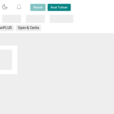
Masuk
Buat Tulisan
Loading
Loading
Lainnya
anPLUS
Opini & Cerita