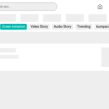
Loading
Loading
Loading
Loading
Loading
Green Initiative
Video Story
Audio Story
Trending
kumpar
 memuat...
ng memuat...