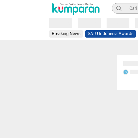
Pencarian
Loading
Loading
Loading
Breaking News
SATU Indonesia Awards
Sedang
Seda
S