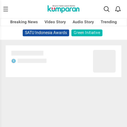
Breaking News
Video Story
Audio Story
Trending
SATU Indonesia Awards
Green Initiative
Sedang memuat...
Sedang memuat...
S