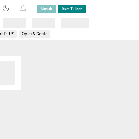
Masuk
Buat Tulisan
Loading
Loading
Lainnya
anPLUS
Opini & Cerita