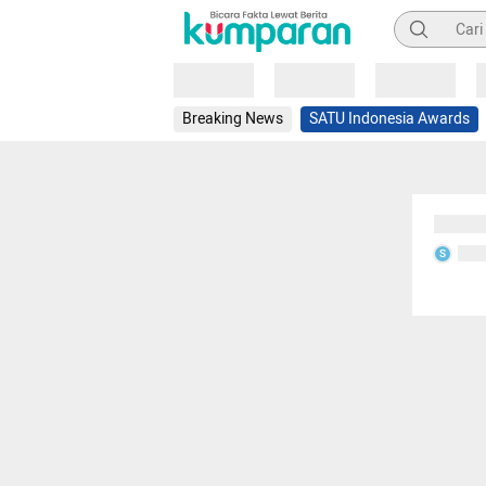
Pencarian
Loading
Loading
Loading
Breaking News
SATU Indonesia Awards
Sedang
Seda
S