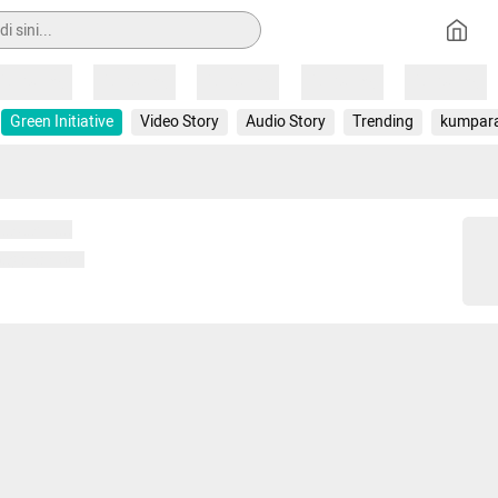
Loading
Loading
Loading
Loading
Loading
Green Initiative
Video Story
Audio Story
Trending
kumpar
 memuat...
ng memuat...