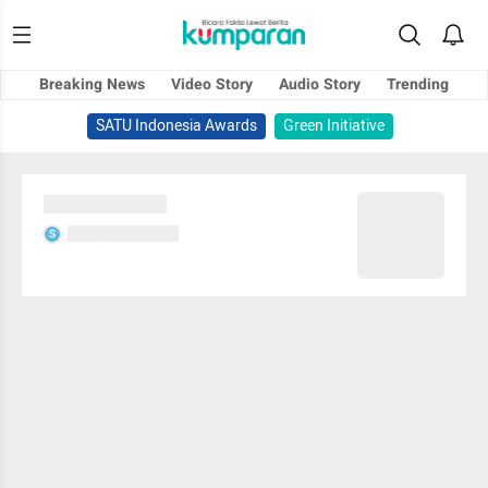
Breaking News
Video Story
Audio Story
Trending
SATU Indonesia Awards
Green Initiative
Sedang memuat...
Sedang memuat...
S