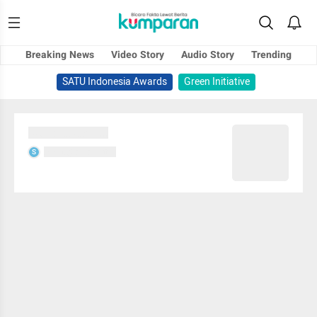
Breaking News
Video Story
Audio Story
Trending
SATU Indonesia Awards
Green Initiative
Sedang memuat...
Sedang memuat...
S