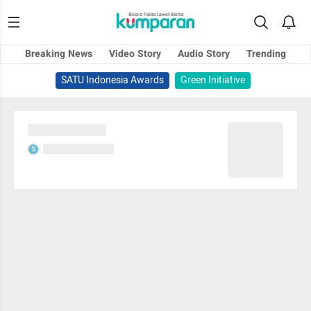
Breaking News
Video Story
Audio Story
Trending
SATU Indonesia Awards
Green Initiative
Sedang memuat...
Sedang memuat...
S