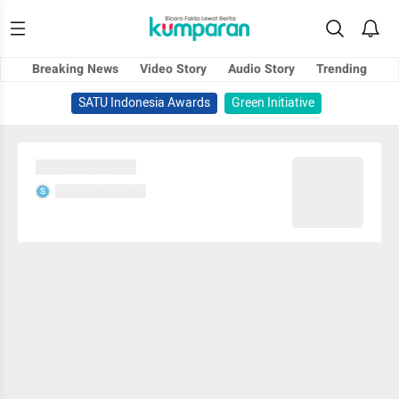
Breaking News
Video Story
Audio Story
Trending
SATU Indonesia Awards
Green Initiative
Sedang memuat...
Sedang memuat...
S