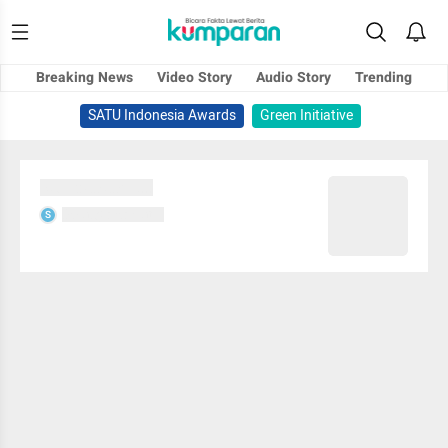
Breaking News
Video Story
Audio Story
Trending
SATU Indonesia Awards
Green Initiative
Sedang memuat...
Sedang memuat...
S