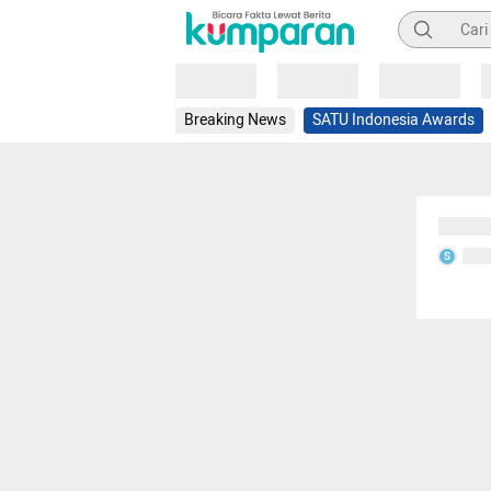
Pencarian
Loading
Loading
Loading
Breaking News
SATU Indonesia Awards
Sedang
Seda
S