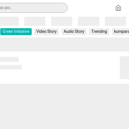
Loading
Loading
Loading
Loading
Loading
Green Initiative
Video Story
Audio Story
Trending
kumpar
 memuat...
ng memuat...