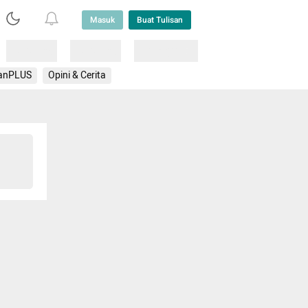
Masuk
Buat Tulisan
Loading
Loading
Lainnya
anPLUS
Opini & Cerita