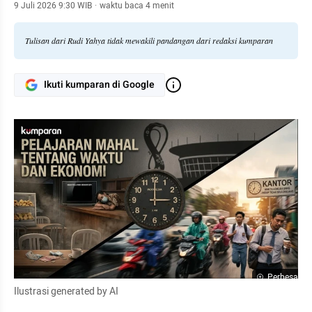
generasi mendatang (cucu/cicit) untk mengenal
9 Juli 2026 9:30 WIB
·
waktu baca 4 menit
pemikiran penulisnya "Menulis adalah bekerja untuk
keabadian"
Tulisan dari Rudi Yahya tidak mewakili pandangan dari redaksi kumparan
Ikuti kumparan di Google
Perbesar
Ilustrasi generated by AI