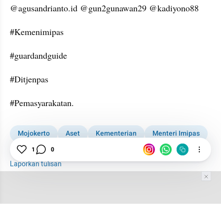
@agusandrianto.id @gun2gunawan29 @kadiyono88
#Kemenimipas
#guardandguide
#Ditjenpas
#Pemasyarakatan.
Mojokerto
Aset
Kementerian
Menteri Imipas
1
0
Imigrasi
Kementerian Imigrasi dan Pemasyarakatan
Laporkan tulisan
Tim Editor
Editor Section