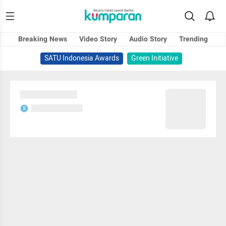
Breaking News
Video Story
Audio Story
Trending
SATU Indonesia Awards
Green Initiative
Sedang memuat...
Sedang memuat...
S