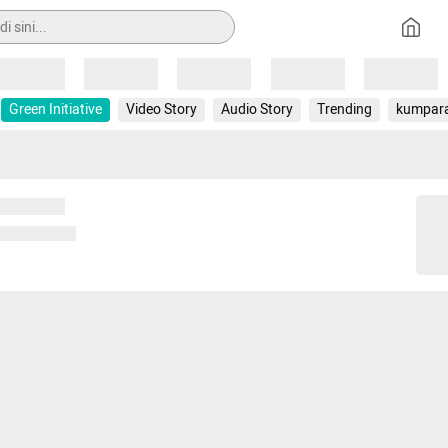
Loading
Loading
Loading
Loading
Loading
Green Initiative
Video Story
Audio Story
Trending
kumpar
 memuat...
ng memuat...