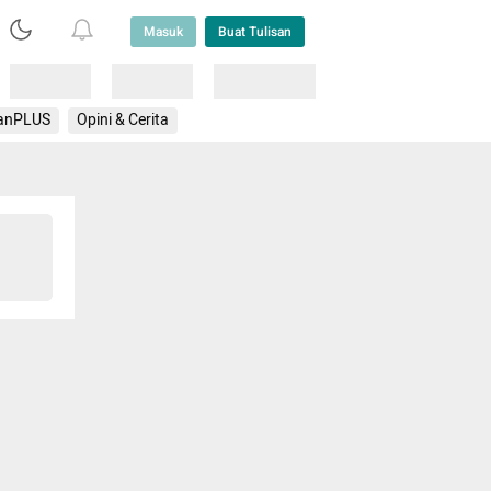
Masuk
Buat Tulisan
Loading
Loading
Lainnya
anPLUS
Opini & Cerita