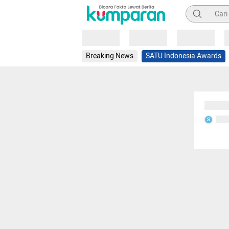
Pencarian
Loading
Loading
Loading
Breaking News
SATU Indonesia Awards
Sedang
Seda
S