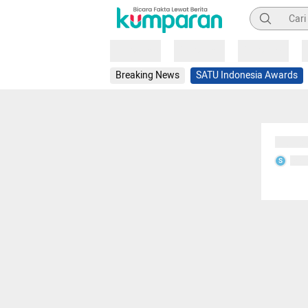
Pencarian
Loading
Loading
Loading
Breaking News
SATU Indonesia Awards
Sedang
Seda
S