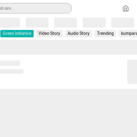
Loading
Loading
Loading
Loading
Loading
Green Initiative
Video Story
Audio Story
Trending
kumpar
 memuat...
ng memuat...