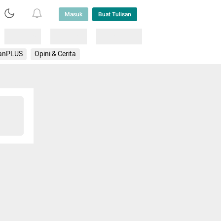
Masuk
Buat Tulisan
Loading
Loading
Lainnya
anPLUS
Opini & Cerita