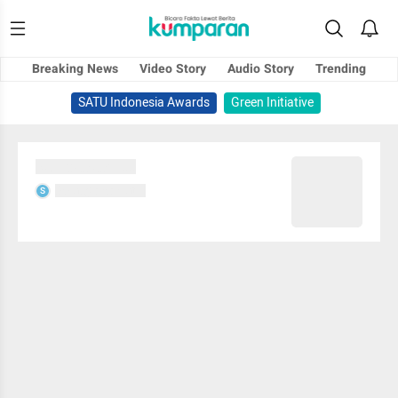
Breaking News
Video Story
Audio Story
Trending
SATU Indonesia Awards
Green Initiative
Sedang memuat...
Sedang memuat...
S