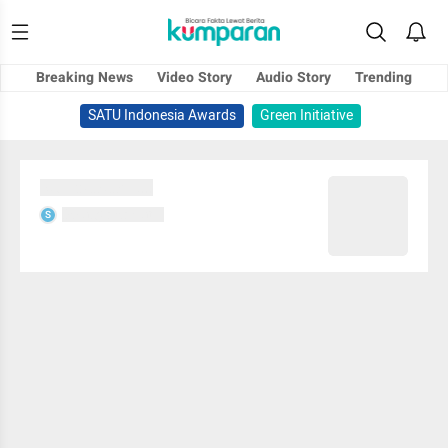
Breaking News
Video Story
Audio Story
Trending
SATU Indonesia Awards
Green Initiative
Sedang memuat...
Sedang memuat...
S