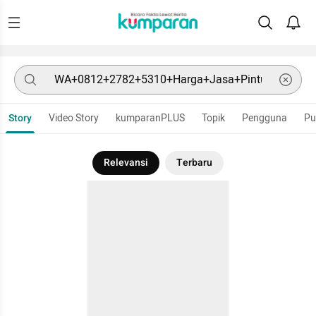
Story
Video Story
kumparanPLUS
Topik
Pengguna
Pu
Relevansi
Terbaru