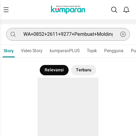
Story
Video Story
kumparanPLUS
Topik
Pengguna
Pu
Relevansi
Terbaru