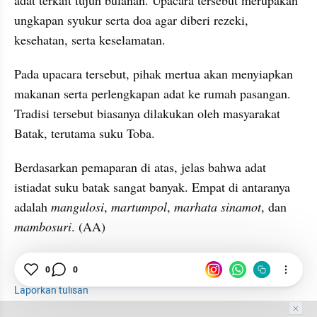
ungkapan syukur serta doa agar diberi rezeki, 
kesehatan, serta keselamatan.
Pada upacara tersebut, pihak mertua akan menyiapkan 
makanan serta perlengkapan adat ke rumah pasangan. 
Tradisi tersebut biasanya dilakukan oleh masyarakat 
Batak, terutama suku Toba.
Berdasarkan pemaparan di atas, jelas bahwa adat 
istiadat suku batak sangat banyak. Empat di antaranya 
adalah 
mangulosi
, 
martumpol
, 
marhata sinamot
, dan 
mambosuri
. (AA)
Batak
Suku
Pernikahan
0
0
Laporkan tulisan
Tim Editor