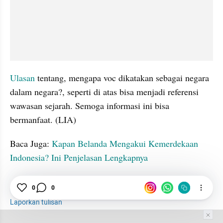
Ulasan 
tentang, mengapa voc dikatakan sebagai negara 
dalam negara?, seperti di atas bisa menjadi referensi 
wawasan sejarah. Semoga informasi ini bisa 
bermanfaat. (LIA)
Baca Juga: 
Kapan Belanda Mengakui Kemerdekaan 
Indonesia? Ini Penjelasan Lengkapnya
VOC
Negara
Ulasan
0
0
Laporkan tulisan
Tim Editor
Editor Section