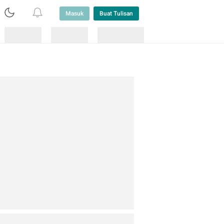
Masuk
Buat Tulisan
Loading
Loading
Lainnya