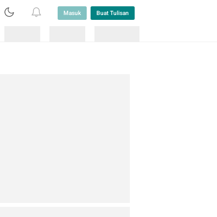
Masuk
Buat Tulisan
Loading
Loading
Lainnya