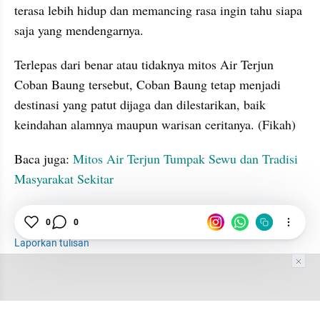
terasa lebih hidup dan memancing rasa ingin tahu siapa 
saja yang mendengarnya.
Terlepas dari benar atau tidaknya mitos Air Terjun 
Coban Baung tersebut, Coban Baung tetap menjadi 
destinasi yang patut dijaga dan dilestarikan, baik 
keindahan alamnya maupun warisan ceritanya. (Fikah)
Baca juga: 
Mitos Air Terjun Tumpak Sewu dan Tradisi 
Masyarakat Sekitar
0
0
Mitos
Air Terjun
Pasuruan
Laporkan tulisan
Tim Editor
Editor Section