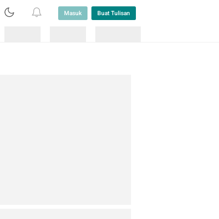
Masuk
Buat Tulisan
Loading
Loading
Lainnya