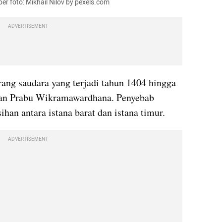
er foto: Mikhail Nilov by pexels.com
ADVERTISEMENT
ng saudara yang terjadi tahun 1404 hingga 
1406 antara Bhre Wirabhumi dan Prabu Wikramawardhana. Penyebab 
ihan antara istana barat dan istana timur. 
ADVERTISEMENT