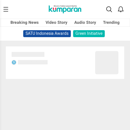
Breaking News
Video Story
Audio Story
Trending
SATU Indonesia Awards
Green Initiative
Sedang memuat...
Sedang memuat...
S