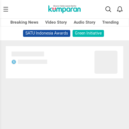
Breaking News
Video Story
Audio Story
Trending
SATU Indonesia Awards
Green Initiative
Sedang memuat...
Sedang memuat...
S