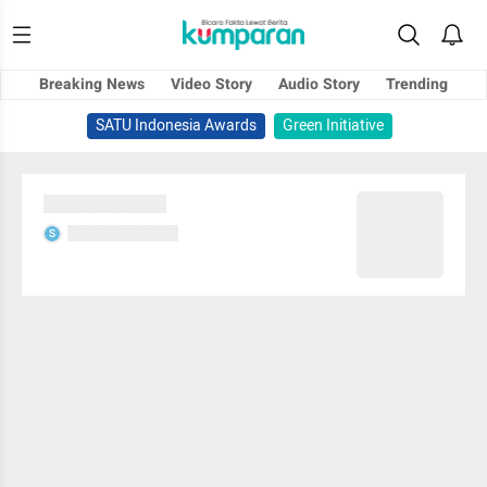
Breaking News
Video Story
Audio Story
Trending
SATU Indonesia Awards
Green Initiative
Sedang memuat...
Sedang memuat...
S