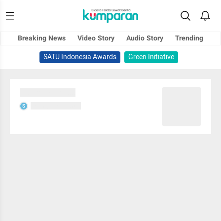
Breaking News
Video Story
Audio Story
Trending
SATU Indonesia Awards
Green Initiative
Sedang memuat...
Sedang memuat...
S