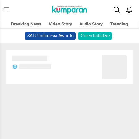
Breaking News
Video Story
Audio Story
Trending
SATU Indonesia Awards
Green Initiative
Sedang memuat...
Sedang memuat...
S