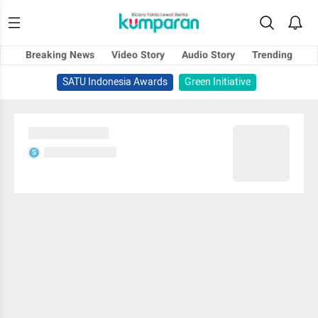
Breaking News
Video Story
Audio Story
Trending
SATU Indonesia Awards
Green Initiative
Sedang memuat...
Sedang memuat...
S