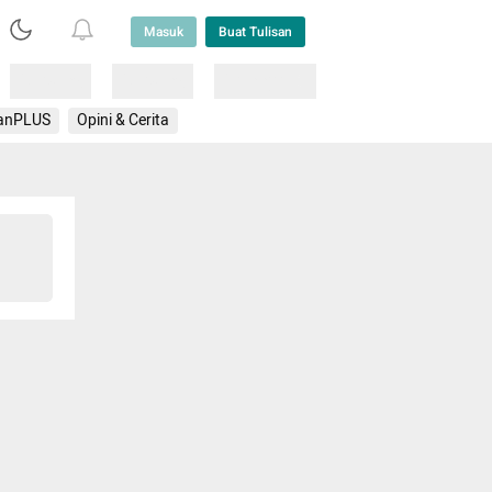
Masuk
Buat Tulisan
Loading
Loading
Lainnya
anPLUS
Opini & Cerita