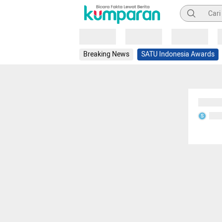
Pencarian
Loading
Loading
Loading
Breaking News
SATU Indonesia Awards
Sedang
Seda
S