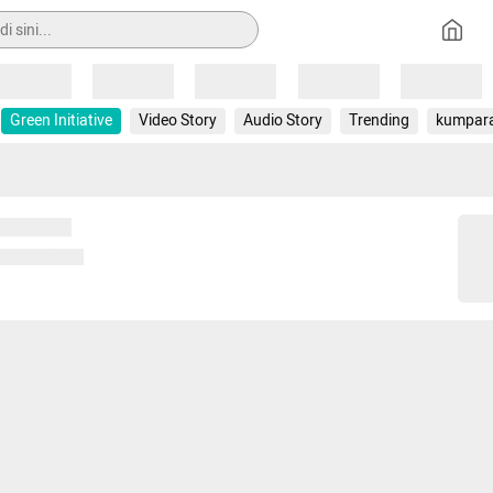
Loading
Loading
Loading
Loading
Loading
Green Initiative
Video Story
Audio Story
Trending
kumpar
 memuat...
ng memuat...