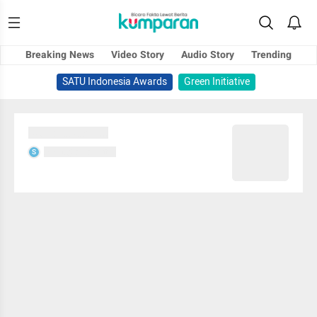
Breaking News
Video Story
Audio Story
Trending
SATU Indonesia Awards
Green Initiative
Sedang memuat...
Sedang memuat...
S