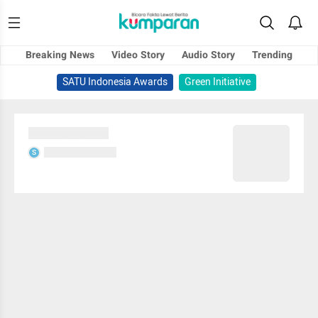
Breaking News
Video Story
Audio Story
Trending
SATU Indonesia Awards
Green Initiative
Sedang memuat...
Sedang memuat...
S