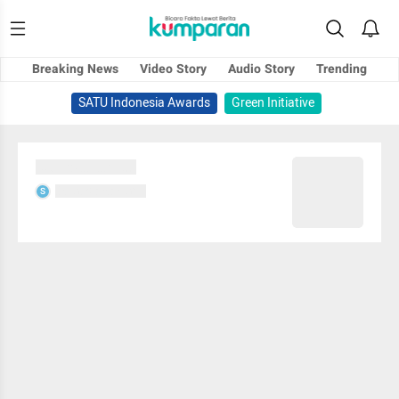
Breaking News
Video Story
Audio Story
Trending
SATU Indonesia Awards
Green Initiative
Sedang memuat...
Sedang memuat...
S