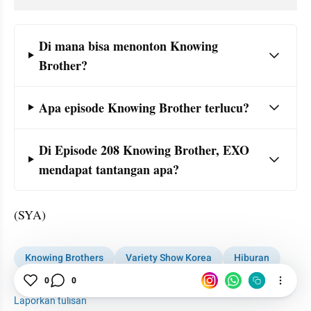
Frequently Asked Question Section
Di mana bisa menonton Knowing 
Brother? 
Apa episode Knowing Brother terlucu? 
Di Episode 208 Knowing Brother, EXO 
mendapat tantangan apa? 
(SYA)
Knowing Brothers
Variety Show Korea
Hiburan
Nonton
0
0
Laporkan tulisan