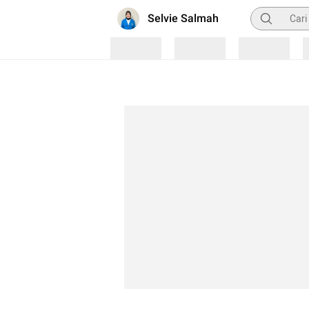
Pencarian
Selvie Salmah
Loading
Loading
Loading