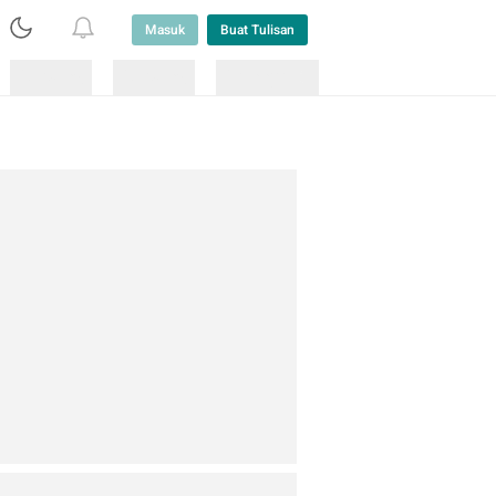
Masuk
Buat Tulisan
Loading
Loading
Lainnya