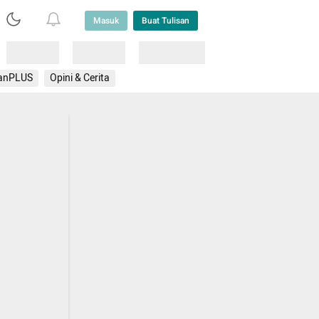
Masuk
Buat Tulisan
Loading
Loading
Lainnya
anPLUS
Opini & Cerita