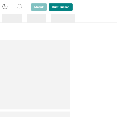
Masuk
Buat Tulisan
Loading
Loading
Lainnya