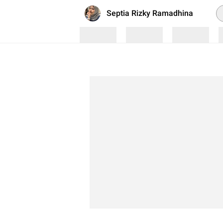
P
Septia Rizky Ramadhina
Loading
Loading
Loading