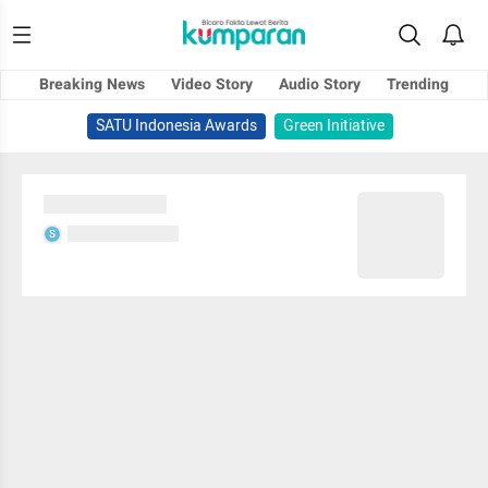
Breaking News
Video Story
Audio Story
Trending
SATU Indonesia Awards
Green Initiative
Sedang memuat...
Sedang memuat...
S