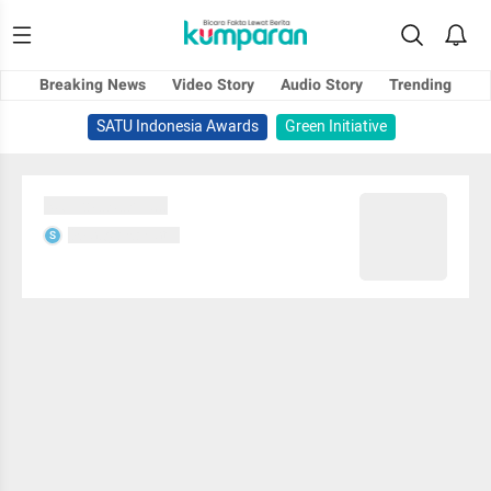
Breaking News
Video Story
Audio Story
Trending
SATU Indonesia Awards
Green Initiative
Sedang memuat...
Sedang memuat...
S