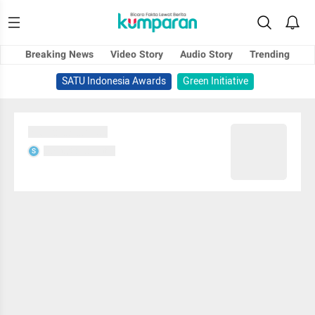
Breaking News
Video Story
Audio Story
Trending
SATU Indonesia Awards
Green Initiative
Sedang memuat...
Sedang memuat...
S