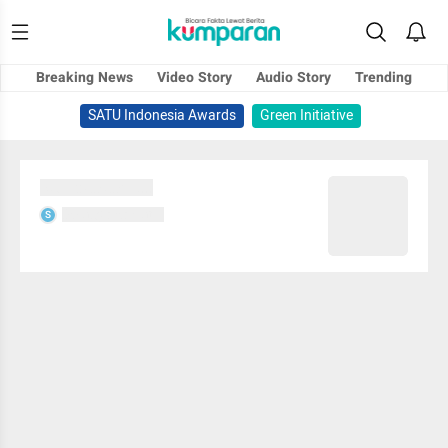
Breaking News
Video Story
Audio Story
Trending
SATU Indonesia Awards
Green Initiative
Sedang memuat...
Sedang memuat...
S