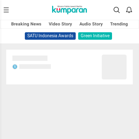
Breaking News
Video Story
Audio Story
Trending
SATU Indonesia Awards
Green Initiative
Sedang memuat...
Sedang memuat...
S