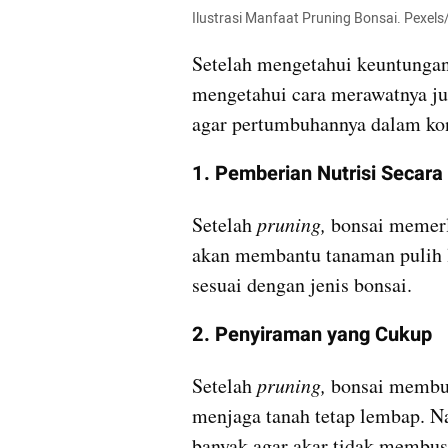
Ilustrasi Manfaat Pruning Bonsai. Pexels
Setelah mengetahui keuntungan
mengetahui cara merawatnya ju
agar pertumbuhannya dalam kon
1. Pemberian Nutrisi Secara
Setelah 
pruning,
 bonsai memerl
akan membantu tanaman pulih le
sesuai dengan jenis bonsai.
2. Penyiraman yang Cukup
Setelah 
pruning, 
bonsai membut
menjaga tanah tetap lembap. Na
banyak agar akar tidak membus