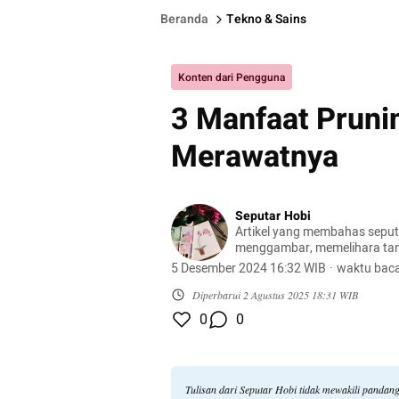
Beranda
Tekno & Sains
Konten dari Pengguna
3 Manfaat Pruni
Merawatnya
Seputar Hobi
Artikel yang membahas seputa
menggambar, memelihara ta
peliharaan, hingga meracik ko
5 Desember 2024 16:32 WIB
·
waktu baca
Diperbarui
2 Agustus 2025 18:31 WIB
0
0
Tulisan dari Seputar Hobi tidak mewakili pandan