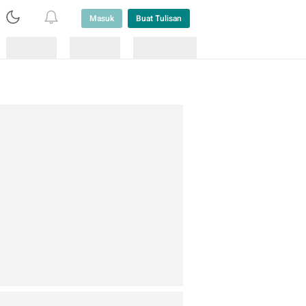
Masuk
Buat Tulisan
Loading
Loading
Lainnya