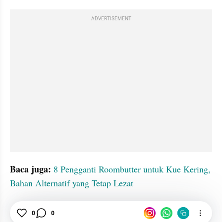
ADVERTISEMENT
Baca juga:
8 Pengganti Roombutter untuk Kue Kering, 
Bahan Alternatif yang Tetap Lezat
Kue
0
Margarin
0
Kue Kering