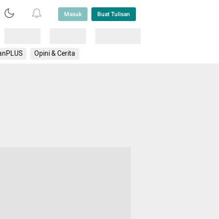
Masuk
Buat Tulisan
Loading
Loading
Lainnya
anPLUS
Opini & Cerita