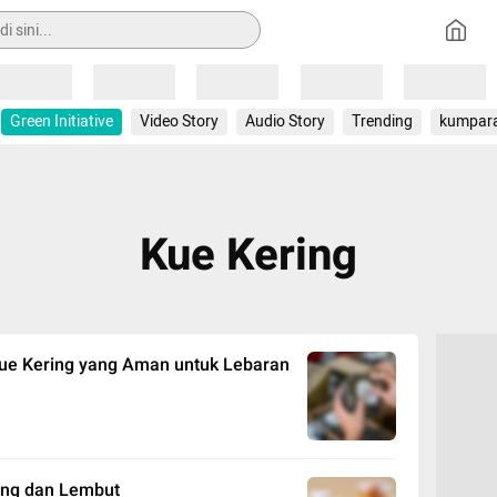
Loading
Loading
Loading
Loading
Loading
Green Initiative
Video Story
Audio Story
Trending
kumpar
Kue Kering
Kue Kering yang Aman untuk Lebaran
wing dan Lembut