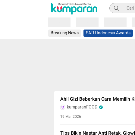
Pencarian
Loading
Loading
Loading
Breaking News
SATU Indonesia Awards
Ahli Gizi Beberkan Cara Memilih 
kumparanFOOD
19 Mar 2026
Tips Bikin Nastar Anti Retak, Glo