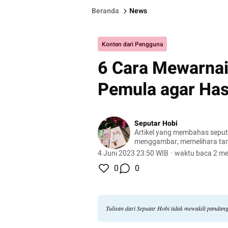
Beranda
News
Konten dari Pengguna
6 Cara Mewarnai
Pemula agar Ha
Seputar Hobi
Artikel yang membahas seputa
menggambar, memelihara ta
peliharaan, hingga meracik ko
4 Juni 2023 23:50 WIB
·
waktu baca 2 me
0
0
Tulisan dari Seputar Hobi tidak mewakili pandan