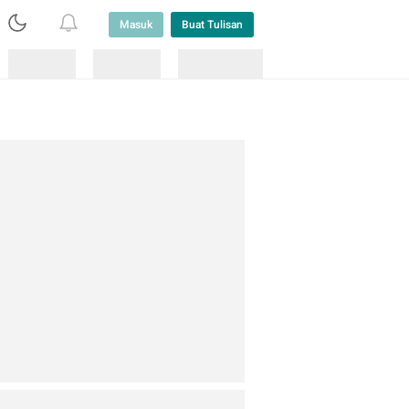
Masuk
Buat Tulisan
Loading
Loading
Lainnya