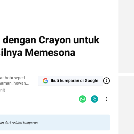
 dengan Crayon untuk
silnya Memesona
r hobi seperti
Ikuti kumparan di Google
naman, hewan
pi.
nit
gan dari redaksi kumparan