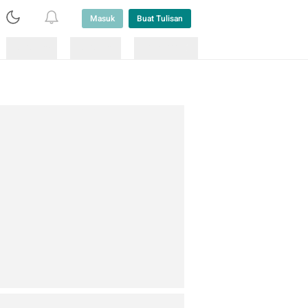
Masuk
Buat Tulisan
Loading
Loading
Lainnya