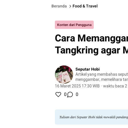
Beranda
Food & Travel
Konten dari Pengguna
Cara Memanggan
Tangkring agar 
Seputar Hobi
Artikel yang membahas seputa
menggambar, memelihara ta
peliharaan, hingga meracik ko
16 Maret 2025 17:30 WIB
·
waktu baca 2
0
0
Tulisan dari Seputar Hobi tidak mewakili pandan