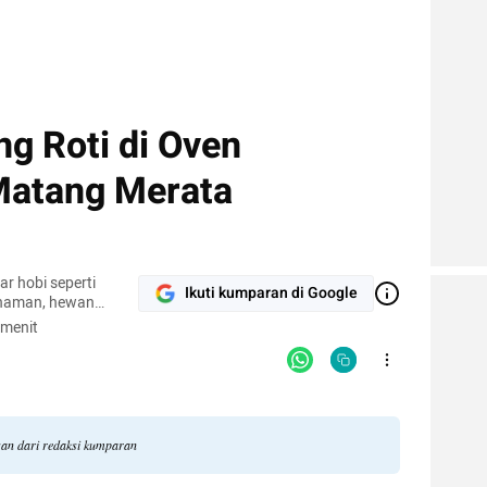
g Roti di Oven
Matang Merata
r hobi seperti
Ikuti kumparan di Google
naman, hewan
pi.
 menit
gan dari redaksi kumparan